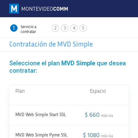
Servicio a
1
2
3
4
5
contratar
Contratación de MVD Simple
Seleccione el plan
MVD Simple
que desea
contratar:
Plan
Espacio
Pre
por
$ 660
MVD Web Simple Start SSL
10
más iva
$ 1080
MVD Web Simple Pyme SSL
20
más iva