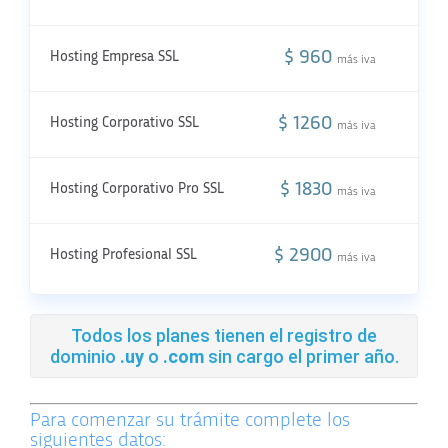
$ 960
Hosting Empresa SSL
10
más iva
$ 1260
Hosting Corporativo SSL
15
más iva
$ 1830
Hosting Corporativo Pro SSL
20
más iva
$ 2900
Hosting Profesional SSL
25
más iva
Todos los planes tienen el registro de
dominio
.uy
o
.com
sin cargo el primer año.
Para comenzar su trámite complete los
siguientes datos: