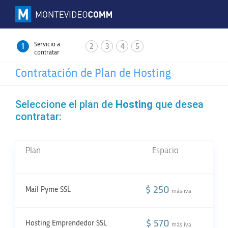
Servicio a
1
2
3
4
5
contratar
Contratación de Plan de Hosting
Seleccione el plan de
Hosting
que desea
contratar:
Plan
Espacio
Pr
po
$ 250
Mail Pyme SSL
1
más iva
$ 570
Hosting Emprendedor SSL
5
más iva